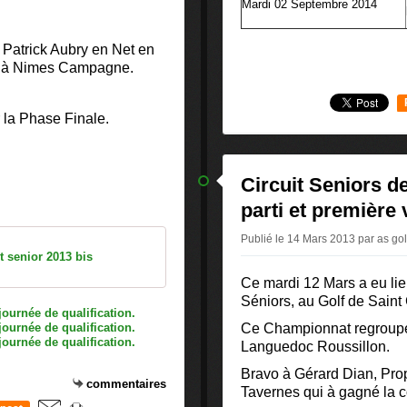
Mardi 02 Septembre 2014
e Patrick Aubry en Net en
i à Nimes Campagne.
 la Phase Finale.
Circuit Seniors de
parti et première v
Publié le 14 Mars 2013 par as gol
t senior 2013 bis
Ce mardi 12 Mars a eu lieu
Séniors, au Golf de Saint
Ce Championnat regroupe 
Languedoc Roussillon.
Bravo à Gérard Dian, Prop
commentaires
Tavernes qui à gagné la 