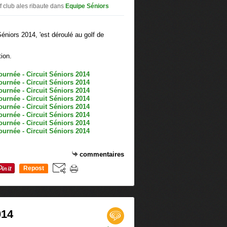
f club ales ribaute
dans
Equipe Séniors
éniors 2014, 'est déroulé au golf de
tion.
commentaires
Repost
0
014