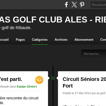
AS GOLF CLUB ALES - R
 golf de Ribaute.
ccueil
Pages
Catégories
Archives
Abonnement
Con
est parti.
Circuit Séniors 20
Fort
 ribaute
dans
Equipe Séniors
Publié le 27 Mai 2014 par as golf
ère rencontre du circuit
te
.