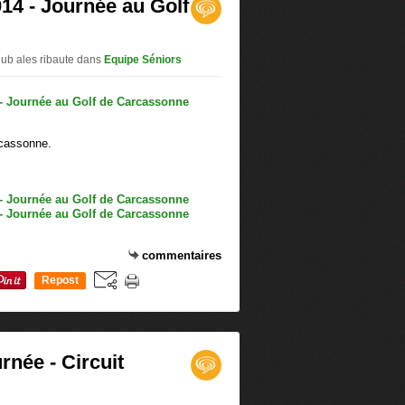
014 - Journée au Golf
lub ales ribaute
dans
Equipe Séniors
rcassonne.
commentaires
Repost
0
rnée - Circuit