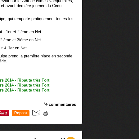
evait sur le Golf de Nîmes Vacquerolles,
et avant dernière journée du Circuit
ipe, qui remporte pratiquement toutes les
t - 1er et 2ième en Net
, 2ième et 3ième en Net
t & 1er en Net.
équipe prend la première place en seconde
érie.
commentaires
Repost
0