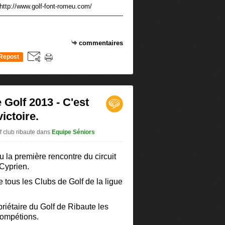
http://www.golf-font-romeu.com/
commentaires
Repost
0
 Golf 2013 - C'est
ictoire.
f club ribaute
dans
Equipe Séniors
 la première rencontre du circuit
 Cyprien.
tous les Clubs de Golf de la ligue
riétaire du Golf de Ribaute les
compétions.