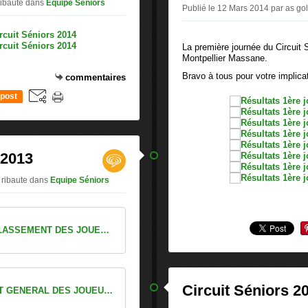
ribaute
dans
Equipe Séniors
Publié le 12 Mars 2014 par as gol
La première journée du Circuit S
Montpellier Massane.
Bravo à tous pour votre implica
commentaires
post
 2013
s ribaute
dans
Equipe Séniors
2013 ALES CLASSEMENT DES JOUEURS + DEMIE FINALE
Circuit Séniors 2
CLASSEMENT GENERAL DES JOUEURS ET JOUEUSES SENIORS 2013