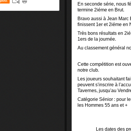
post
En seconde série, nous fél
termine 2iéme en Brut.
Bravo aussi à Jean Marc 
finissent 1er et 2iéme en 
Très bons résultats en 2i
1ers de la journée.
Au classement général 
Cette compétition est ouve
notre club.
Les joueurs souhaitant fai
peuvent s'inscrire à l'acc
Tavernes, jusqu'au Vendre
Catégorie Sénior : pour l
les
Hommes 55 ans et +
Les dates des pr