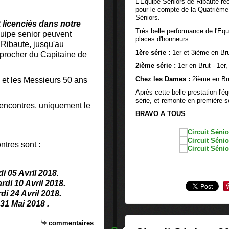
L'Equipe Séniors de Ribaute rec
pour le compte de la Quatrième 
Séniors.
 licenciés dans notre
Très belle performance de l'Equ
équipe
senior
peuvent
places d'honneurs.
Ribaute, jusqu'au
1ère série :
1er et 3ième en Bru
procher du Capitaine de
2ième série :
1er en Brut - 1er
Chez les Dames :
2ième en Bru
 et les Messieurs 50 ans
Après cette belle prestation l'
série, et remonte en première s
rencontres, uniquement le
BRAVO A TOUS
ntres sont :
i 05 Avril 2018.
rdi 10 Avril 2018.
di 24 Avril 2018.
31 Mai 2018 .
commentaires