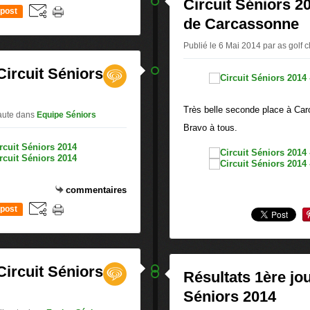
Circuit Séniors 2
post
de Carcassonne
Publié le 6 Mai 2014 par as golf c
ircuit Séniors
Très belle seconde place à Ca
baute
dans
Equipe Séniors
Bravo à tous.
commentaires
post
ircuit Séniors
Résultats 1ère jou
Séniors 2014