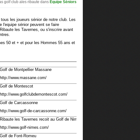
s golf club ales ribaute
dans
Equipe Séniors
 tous les joueurs sénior de notre club. Les
de l'equipe sénior peuvent se faire
 Ribaute les Tavernes, ou s'inscrire avant
ntres.
mes 50 et + et pour les Hommes 55 ans et
Golf de Montpellier Massane
http://www.massane.com/
Golf de Montescot
http://www.golfclubdemontescot.com/
Golf de Carcassonne
http://www.golf-de-carcassonne.com/
Ribaute les Tavernes recoit au Golf de Nimes Vacquerolles.
http://www.golf-nimes.com/
Golf de Font-Romeu