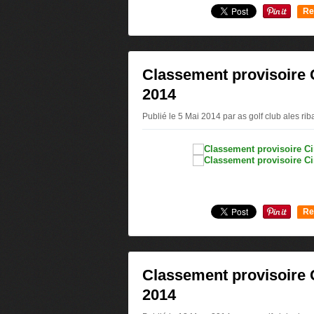
Re
0
Classement provisoire C
2014
Publié le 5 Mai 2014 par as golf club ales ri
Re
0
Classement provisoire C
2014