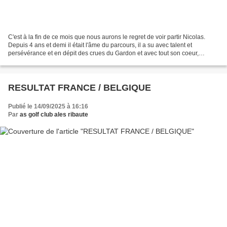
C'est à la fin de ce mois que nous aurons le regret de voir partir Nicolas.
Depuis 4 ans et demi il était l'âme du parcours, il a su avec talent et
persévérance et en dépit des crues du Gardon et avec tout son coeur,
panser les plaies du parcours, faire...
RESULTAT FRANCE / BELGIQUE
Publié le 14/09/2025 à 16:16
Par
as golf club ales ribaute