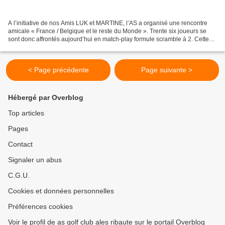
A l’initiative de nos Amis LUK et MARTINE, l’AS a organisé une rencontre
amicale « France / Belgique et le reste du Monde ». Trente six joueurs se
sont donc affrontés aujourd’hui en match-play formule scramble à 2. Cette
rencontre nous a permis de découvrir...
< Page précédente
Page suivante >
Hébergé par Overblog
Top articles
Pages
Contact
Signaler un abus
C.G.U.
Cookies et données personnelles
Préférences cookies
Voir le profil de as golf club ales ribaute sur le portail Overblog