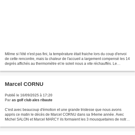
Même si l'été n'est pas fini, la température était fraiche lors du coup d'envoi
de cette rencontre, mais la chaleur de l'accueil a largement compensé les 14
degrés affichés au thermomètre et le soleil nous a vite réchauffés. Le
parcours, toujours bien...
Marcel CORNU
Publié le 16/09/2025 à 17:20
Par
as golf club ales ribaute
C'est avec beaucoup d'émotion et une grande tristesse que nous avons
appris ce matin le décès de Marcel CORNU dans sa 94eme année. Avec
Michel SALON et Marcel MARCY ils formaient les 3 mousquetaires de notre
golf. Marcel était arrivé dans le bassin Alésien...