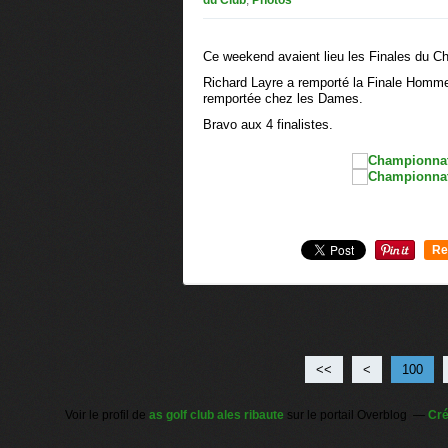
Ce weekend avaient lieu les Finales du C
Richard Layre a remporté la Finale Homme
remportée chez les Dames.
Bravo aux 4 finalistes.
Re
0
<<
<
100
Voir le profil de
as golf club ales ribaute
sur le portail Overblog
Cré