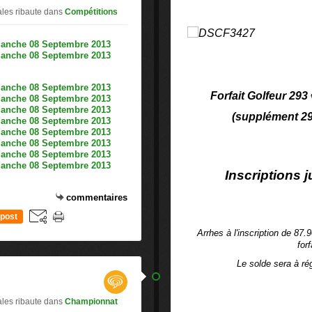
ales ribaute
dans
Compétitions
Forfait Golfeur 293 
(supplément 29
Inscriptions 
commentaires
post
Arrhes à l'inscription de 87.9
forf
Le solde sera à rég
ales ribaute
dans
Championnat