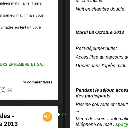
et café inclus.
dredi matin, ainsi il sera
Nuit en chambre double.
nts samedi matin mais vous
Fumades en tentant votre
Mardi 08 Octobre 2013
Petit-déjeuner buffet.
Accès libre au parcours d
PLAN PARCOURS EPHEMERE ET SAUVAGE DES FUMADES 14 ET 15 SEPTEMBRE 2013
Départ dans l'après-midi.
commentaires
Pendant le séjour, accè
des participants.
Piscine couverte et chau
...
les -
Menu des soins : Infomati
e 2013
téléphone ou mail :
spa@