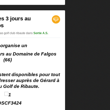
0
es 3 jours au
os
as golf club ribaute
dans
Sortie A.S.
 organise un
ours au Domaine de Falgos
(66)
tent disponibles pour tout
resser auprès de Gérard à
u Golf de Ribaute.