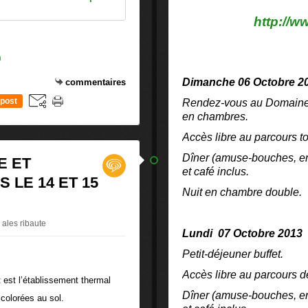
http://w
m
Dimanche 06 Octobre 2
commentaires
post
Rendez-vous au Domaine d
en chambres.
Accès libre au parcours to
Dîner (amuse-bouches, entr
E ET
et café inclus.
 LE 14 ET 15
Nuit en chambre double.
 ales ribaute
Lundi 07 Octobre 2013
Petit-déjeuner buffet.
Accès libre au parcours de
t est l’établissement thermal
Dîner (amuse-bouches, entr
colorées au sol.