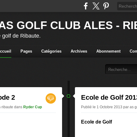
AS GOLF CLUB ALES - R
 golf de Ribaute.
ccueil
Pages
Catégories
Archives
Abonnement
Con
ode 2
Ecole de Golf 201
s ribaute
dans
Ryder Cup
Publié le 1 Octobre 2013 par as g
Ecole de Golf