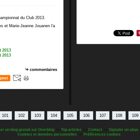
hampionnat du Club 2013.
s et Marie-Jeanne Jouanen l'a
commentaires
post
101
102
103
104
105
106
107
108
109
er un blog gratuit sur Overblog
Top articles
Contact
Signaler un abus
Cookies et données personnelles
Préférences cookies