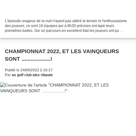
L'épisode orageux de la nuit n'ayant pas altéré le terrain ni l'enthousiasme
des joueurs, ce sont 16 équipes qui à 8h30 précises ont tapé leurs
premières balles. Sur un parcours en excellent état les joueurs ont pu
donner libre cours à leur sport favori....
CHAMPIONNAT 2022, ET LES VAINQUEURS
SONT ...................!
Publié le 24/09/2022 à 16:17
Par
as golf club ales ribaute