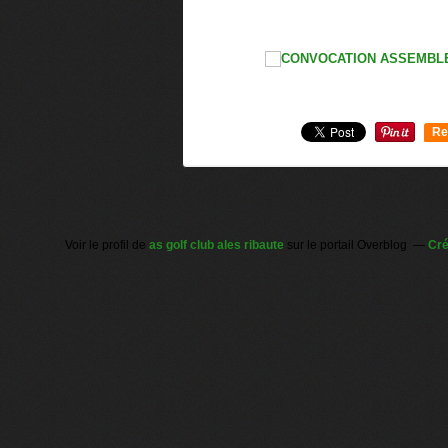
Re
0
Voir le profil de
as golf club ales ribaute
sur le portail Overblog
Cré