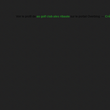
Voir le profil de
as golf club ales ribaute
sur le portail Overblog
Cré