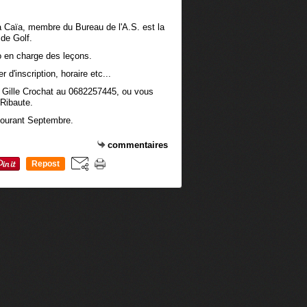
a Caïa, membre du Bureau de l'A.S. est la
 de Golf.
ro en charge des leçons.
 d'inscription, horaire etc...
 Gille Crochat au 0682257445, ou vous
 Ribaute.
 courant Septembre.
commentaires
Repost
0