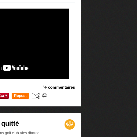
commentaires
Repost
0
quitté
s golf club ales ribaute