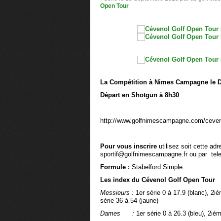
Open Tour
La Compétition à Nimes Campagne le 
Départ en Shotgun à 8h30
http://www.golfnimescampagne.com/ceveno
Pour vous inscrire
utilisez soit cette adr
sportif@golfnimescampagne.fr ou par
tele
Formule :
Stabelford Simple.
Les index du Cévenol Golf Open Tour
Messieurs :
1er série 0 à 17.9 (blanc), 2i
série 36 à 54 (jaune)
Dames :
1er série 0 à 26.3 (bleu), 2ié