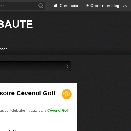
Connexion
+
Créer mon blog
IBAUTE
tact
soire Cévenol Golf
s golf club ales ribaute
dans
Cévenol Golf