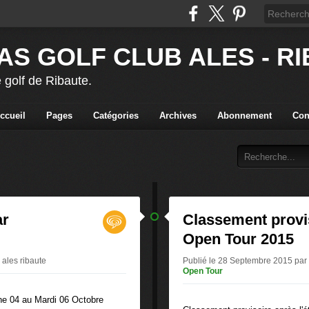
AS GOLF CLUB ALES - R
 golf de Ribaute.
ccueil
Pages
Catégories
Archives
Abonnement
Con
ar
Classement provi
Open Tour 2015
 ales ribaute
Publié le 28 Septembre 2015 par a
Open Tour
e 04 au Mardi 06 Octobre