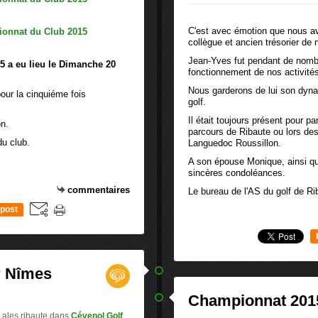
C'est avec émotion que nous a
collègue et ancien trésorier de 
Jean-Yves fut pendant de nomb
5 a eu lieu le Dimanche 20
fonctionnement de nos activité
Nous garderons de lui son dyna
our la cinquiéme fois
golf.
Il était toujours présent pour pa
n.
parcours de Ribaute ou lors des
du club.
Languedoc Roussillon.
A son épouse Monique, ainsi qu
sincères condoléances.
commentaires
Le bureau de l'AS du golf de Ri
post
r Nîmes
Championnat 201
 ales ribaute
dans
Cévenol Golf