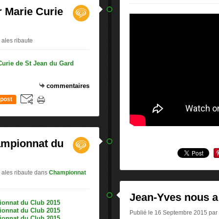
r Marie Curie
 ales ribaute
commentaires
post
ampionnat du
 ales ribaute
dans
Championnat
Jean-Yves nous a 
Publié le 16 Septembre 2015 par a