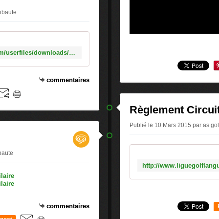
ribaute
http://www.golfnimescampagne.com/userfiles/downloads/competitions/150310D1.pdf
commentaires
Règlement Circui
Publié le 10 Mars 2015 par as golf
ibaute
commentaires