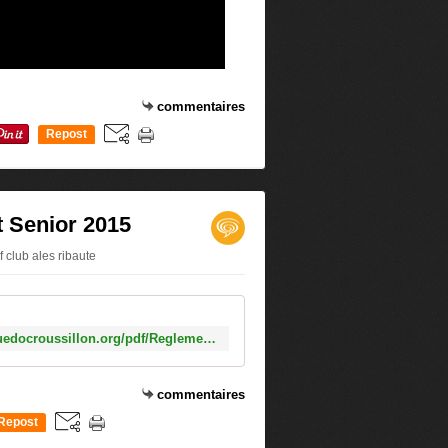
commentaires
Repost
0
t Senior 2015
 club ales ribaute
http://www.liguegolflanguedocroussillon.org/pdf/Reglement%20Circuit%20Senior%202015.pdf
commentaires
Repost
0