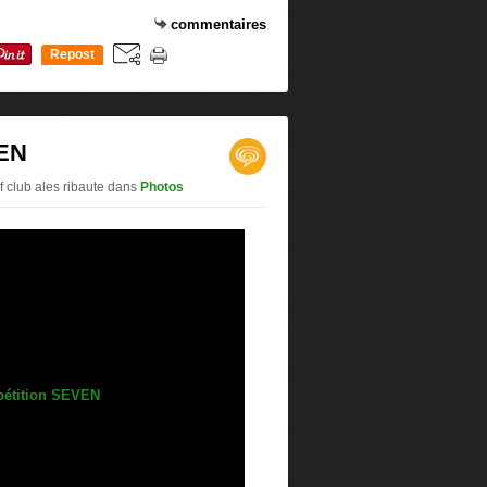
commentaires
Repost
0
VEN
f club ales ribaute
dans
Photos