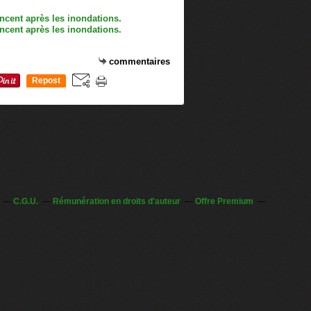
commentaires
Repost
0
C.G.U.
Rémunération en droits d'auteur
Offre Premium