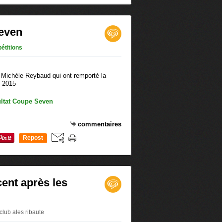
even
étitions
t Michèle Reybaud qui ont remporté la
e 2015
commentaires
Repost
0
ent après les
club ales ribaute