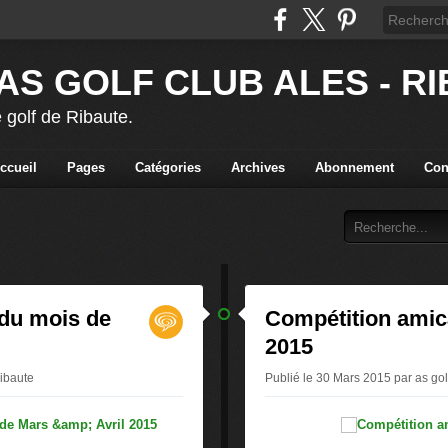
AS GOLF CLUB ALES - R
 golf de Ribaute.
ccueil
Pages
Catégories
Archives
Abonnement
Con
du mois de
Compétition amica
2015
ribaute
Publié le 30 Mars 2015 par as gol