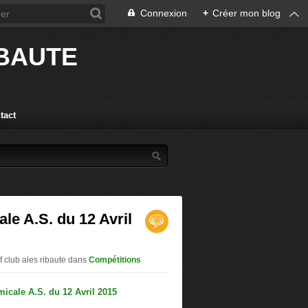
Connexion
+
Créer mon blog
IBAUTE
tact
le A.S. du 12 Avril
f club ales ribaute
dans
Compétitions