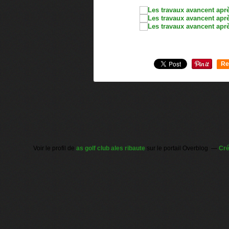
Re
0
Voir le profil de
as golf club ales ribaute
sur le portail Overblog
Cré