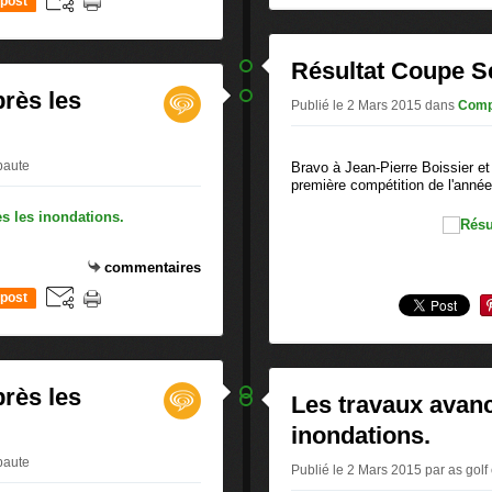
post
Résultat Coupe S
rès les
Publié le 2 Mars 2015
dans
Comp
ibaute
Bravo à Jean-Pierre Boissier e
première compétition de l'anné
commentaires
post
rès les
Les travaux avanc
inondations.
ibaute
Publié le 2 Mars 2015 par as golf 