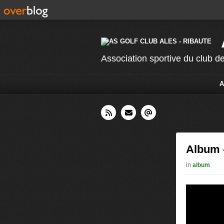
Association sportive du club de
A
Album 
in
album