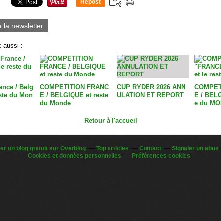
Repost
0
à la newsletter
 aussi :
ance / Belg
COMPETITION FRANC
CUP RYDER 2026 ANN
COMPET
este du Mon
E / BELGIQUE et reste
ULATION ET REPORT
E / BELG
du Monde
e du MO
Retour à l'accueil
er un blog gratuit sur Overblog
Top articles
Contact
Signaler un abus
Cookies et données personnelles
Préférences cookies