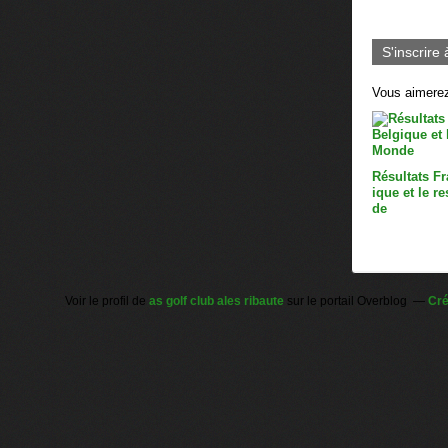
S'inscrire 
Vous aimerez
Résultats Fr
ique et le r
de
Voir le profil de
as golf club ales ribaute
sur le portail Overblog
Cré