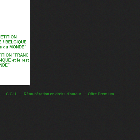
ITION "FRANC
IQUE et le rest
NDE"
C.G.U.
Rémunération en droits d'auteur
Offre Premium