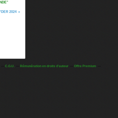
NDE"
YDER 2024
C.G.U.
Rémunération en droits d'auteur
Offre Premium