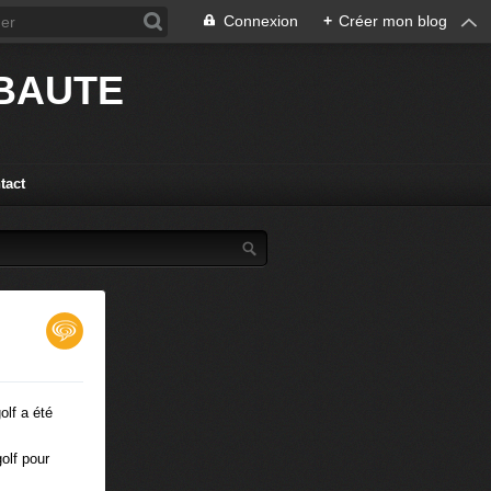
Connexion
+
Créer mon blog
IBAUTE
tact
olf a été
olf pour