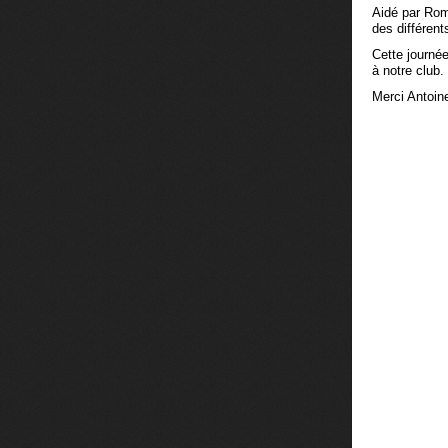
Aidé par Rom
des différents
Cette journé
à notre club.
Merci Antoine