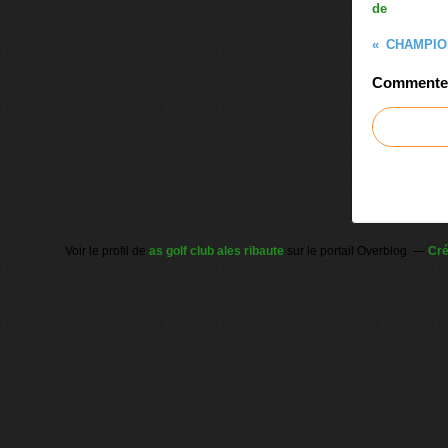
de
CHAMPIO
Commenter 
Voir le profil de
as golf club ales ribaute
sur le portail Overblog
Cré