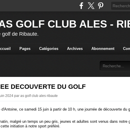
AS GOLF CLUB ALES - R
 golf de Ribaute.
ccueil
Pages
Catégories
Archives
Abonnement
Con
EE DECOUVERTE DU GOLF
uin 2024 par as golf club ales ribaute
ive d'Antoine, ce samedi 15 juin à partir de 10 h, une journée de découverte du g
matin, malgré un temps un peu gris, jeunes et adultes sont venus dans notre g
 cette initiation à notre sport préféré.